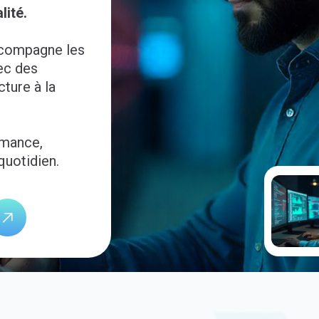
lité.
ccompagne les
ec des
cture à la
rmance,
 quotidien.