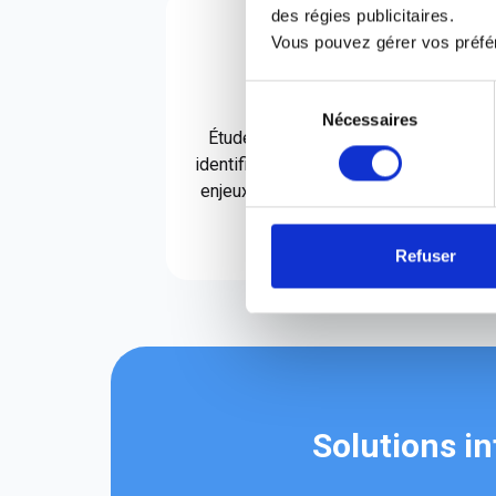
des régies publicitaires.
Vous pouvez gérer vos préfér
Sélection
Audit
Nécessaires
du
Étude de vos besoins et
consentement
identification des différents
enjeux liés à votre activité.
C
Refuser
Solutions i