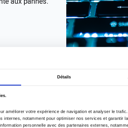
ante aux pannes.
Détails
 compétences se répartissen
ies.
re pôles d'activité complément
our améliorer votre expérience de navigation et analyser le trafic
ins internes, notamment pour optimiser nos services et garantir la
nformation personnelle avec des partenaires externes, notamme