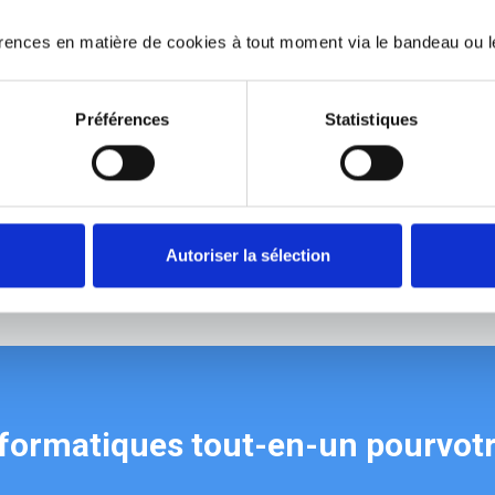
ences en matière de cookies à tout moment via le bandeau ou l
Mise en place
Formation
Préférences
Statistiques
Installation de logiciels et
Animation de sessions d
d'équipements clés.
formation basées sur des
onfiguration pour adapter le
méthodes de gestion du
système à l'activité.
changement.
Récupération de données.
Autoriser la sélection
nformatiques tout-en-un pourvotr