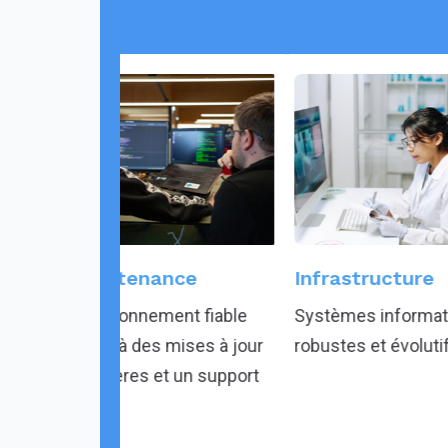
ance
Infrastructure
Serveurs
ment fiable
Systèmes informatiques
Une archite
 mises à jour
robustes et évolutifs.
redondante
et un support
conçue pou
disponibilité
de vos sy