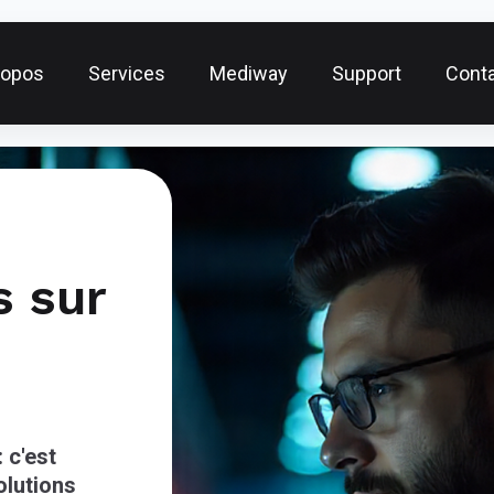
ropos
Services
Mediway
Support
Cont
s sur
 c'est
lutions