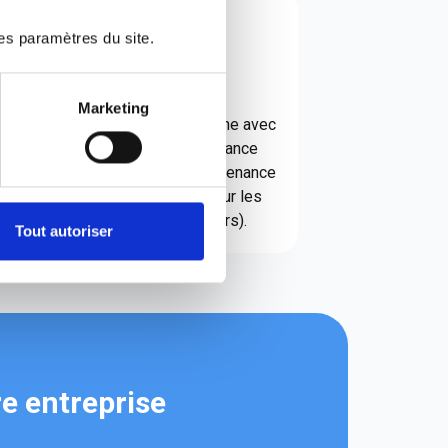
es paramètres du site.
Support
Marketing
e
Assistance quotidienne avec
un service d'assistance
téléphonique et maintenance
à distance (sauf pour les
problèmes majeurs).
Tout autoriser
e entreprise