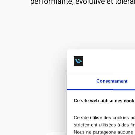
performante, évolutive et tolér
Consentement
Nos
Ce site web utilise des cook
quat
Ce site utilise des cookies p
strictement utilisées à des f
Nous ne partageons aucune i