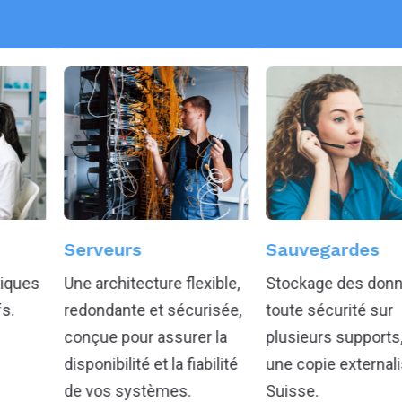
Sauvegardes
Cyberséc
cture flexible,
Stockage des données en
Protection
 et sécurisée,
toute sécurité sur
vos donnée
r assurer la
plusieurs supports, dont
actifs num
 et la fiabilité
une copie externalisée en
stèmes.
Suisse.