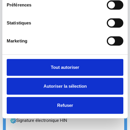
module central de notre logiciel Mediway.
Préférences
Saisissez rapidement vos consultations grâce
à une interface intuitive et personnalisable.
Statistiques
Créez des calques ou squelettes adaptés à
votre pratique et structurez ainsi vos
Marketing
consultations de manière efficace.
Saisie rapide des consultations (Valeurs prérentrées)
Tout autoriser
Reconnaissance vocale pour vos dictées en toute
fluidité
Création de rapports médicaux complets en quelques
Autoriser la sélection
clics
Ordonnance incluant MedIndex (interactions &
allergie)
Refuser
Laboratoire interne / externe
Signature électronique HIN