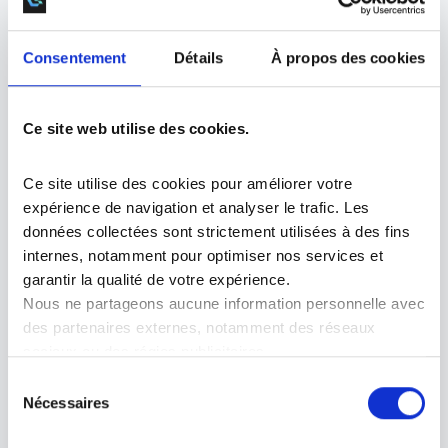
Support
Support et maintenance
Consentement
Détails
À propos des cookies
Ce site web utilise des cookies.
Mediway est composé de
Ce site utilise des cookies pour améliorer votre 
expérience de navigation et analyser le trafic. Les 
données collectées sont strictement utilisées à des fins 
internes, notamment pour optimiser nos services et 
DOSSIER MÉDICAL
FACTURATION
AGE
garantir la qualité de votre expérience.
Nous ne partageons aucune information personnelle avec 
des partenaires externes, notamment des réseaux 
sociaux ou des régies publicitaires.
DOSSIER MÉDICAL
Vous pouvez gérer vos préférences en matière de 
Sélection
cookies à tout moment via le bandeau ou les paramètres 
Nécessaires
du
du site.
Le dossier médical informatisé constitue le
consentement