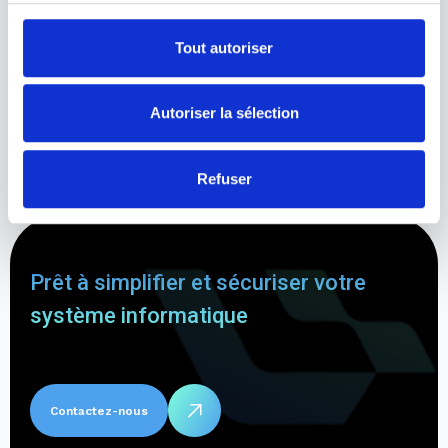
Tout autoriser
ACCORD DES TRAITEMENTS
Autoriser la sélection
DES DONNEES LOGIVAL
Refuser
Prêt à simplifier et sécuriser votre
système informatique
Contactez-nous