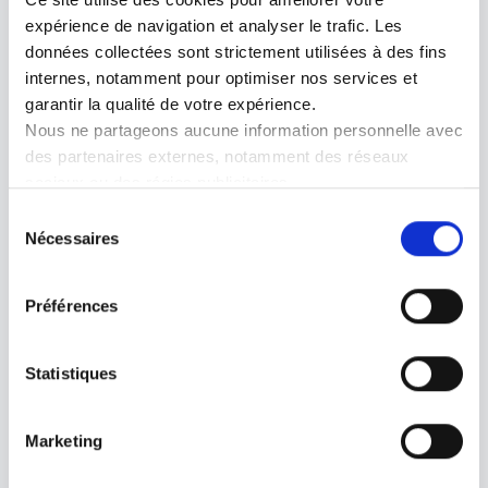
expérience de navigation et analyser le trafic. Les 
données collectées sont strictement utilisées à des fins 
internes, notamment pour optimiser nos services et 
garantir la qualité de votre expérience.
Nous ne partageons aucune information personnelle avec 
des partenaires externes, notamment des réseaux 
sociaux ou des régies publicitaires.
Vous pouvez gérer vos préférences en matière de 
Sélection
cookies à tout moment via le bandeau ou les paramètres 
Nécessaires
du
du site.
consentement
CONDITIONS GENERALES
Préférences
LOGIVAL
Statistiques
Marketing