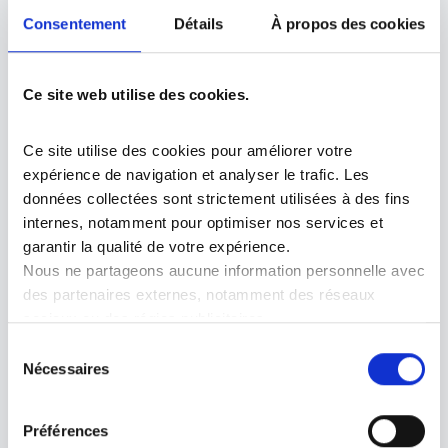
Consentement
Détails
À propos des cookies
respect.
Ce site web utilise des cookies.
Ce site utilise des cookies pour améliorer votre 
expérience de navigation et analyser le trafic. Les 
Expertise
données collectées sont strictement utilisées à des fins 
internes, notamment pour optimiser nos services et 
Délivrer un service maîtrisé, fondé sur
garantir la qualité de votre expérience.
l'expérience, l'actualisation permanente des
Nous ne partageons aucune information personnelle avec 
connaissances et une exigence technique forte.
des partenaires externes, notamment des réseaux 
sociaux ou des régies publicitaires.
Vous pouvez gérer vos préférences en matière de 
Sélection
cookies à tout moment via le bandeau ou les paramètres 
Nécessaires
du
du site.
consentement
Préférences
Fiabilité